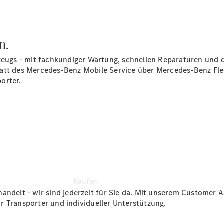
vereinbaren
Beratung
vereinbaren
Servicetermin
n.
vereinbaren
Tel: +49
zeugs - mit fachkundiger Wartung, schnellen Reparaturen und d
8031 40893
tatt des Mercedes-Benz Mobile
Service
über Mercedes-Benz Flee
0
orter.
Kaufen
handelt - wir sind jederzeit für Sie da. Mit unserem Customer
r Transporter und individueller Unterstützung.