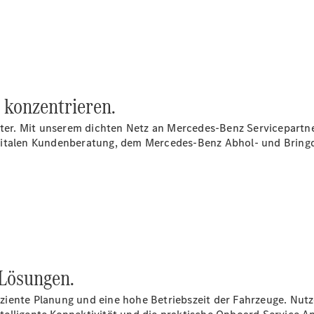
Übersicht
Neuwagenangebote
t konzentrieren.
enter. Mit unserem dichten Netz an Mercedes-Benz Servicepart
gitalen Kundenberatung, dem Mercedes-Benz Abhol- und Bringdi
Übersicht
Transporter
Highlights
Leasing
Privatkunden
Leasing
Gewerbekunden
 Lösungen.
Finanzierung
Privatkunden
iente Planung und eine hohe Betriebszeit der Fahrzeuge. Nutz
Finanzierung