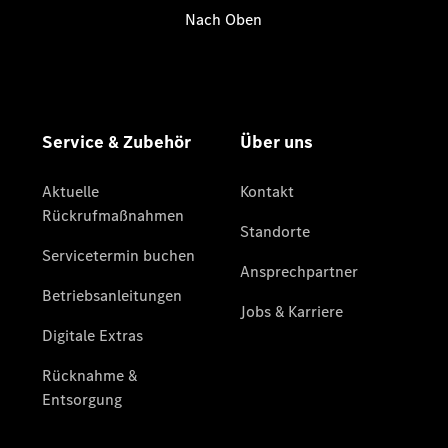
eSprinter
Pritschenfahrzeug
- elektrisch
Sprinter
Fahrgestell
eSprinter
Fahrgestell
- elektrisch
Vito
Vito
Kastenwagen
eVito
Kastenwagen
- elektrisch
Vito Mixto