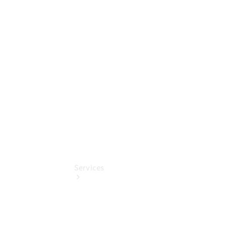
Umbaulösungen
Junge
Sterne
Digitale
Extras
Gebrauchtfahrzeugsuche
Services