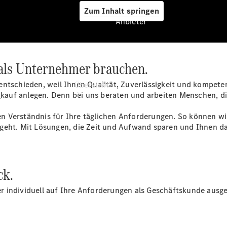
Zum Inhalt springen
Anbieter
 als Unternehmer brauchen.
Anbieter
entschieden, weil Ihnen Qualität, Zuverlässigkeit und kompet
Übersicht
auf anlegen. Denn bei uns beraten und arbeiten Menschen, di
n Verständnis für Ihre täglichen Anforderungen. So können 
 geht. Mit Lösungen, die Zeit und Aufwand sparen und Ihnen d
Startseite
ck.
Modellübersicht
Konfigurator
 individuell auf Ihre Anforderungen als Geschäftskunde ausge
Ansprechpartner
finden
Probefahrt