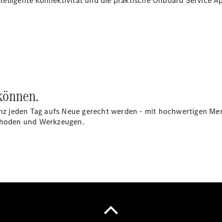
elligente Konnektivität und die praktische Onboard Service
Ap
Gewerbekunden
Mercedes-
Benz
Store
Gebrauchtwagensuche
Elektrotransporter
Sprinter
 können.
z jeden Tag aufs Neue gerecht werden - mit hochwertigen Mer
hoden und Werkzeugen.
Sprinter
Kastenwagen
eSprinter
Kastenwagen
- elektrisch
Sprinter
Tourer
Sprinter
Pritschenfahrzeug