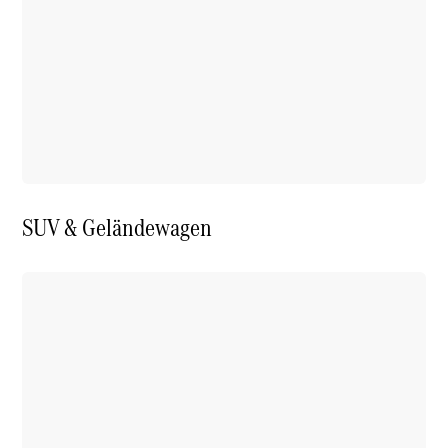
SUV & Geländewagen