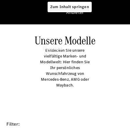
Zum Inhalt springen
Anbieter
Unsere Modelle
Anbieter
Übersicht
Entdecken Sie unsere
vielfältige Marken- und
Modellwelt: Hier finden Sie
Ihr persönliches
Wunschfahrzeug von
Mercedes-Benz, AMG oder
Maybach.
Startseite
Ansprechpartner
finden
Beratung
vereinbaren
Filter:
Servicetermin