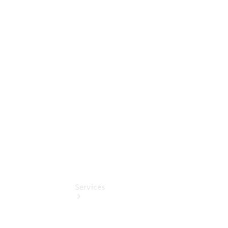
Sterne -
elektrisch
Mercedes-
Benz
Online
Store
Unsere
Gebrauchten
Services