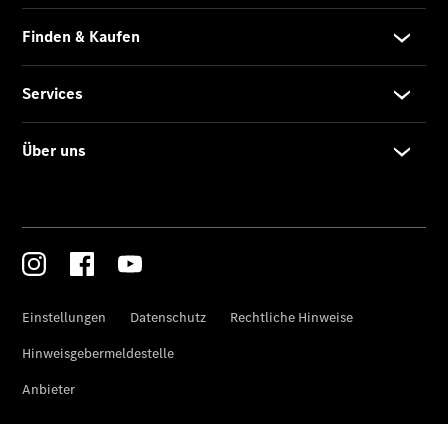
Übersicht
140 Jahre
Innovation
Mercedes-
Benz
Store
Neuwagenangebote
Leasing
Privatkunden
Leasing
Gewerbekunden
Finanzierung
Privatkunden