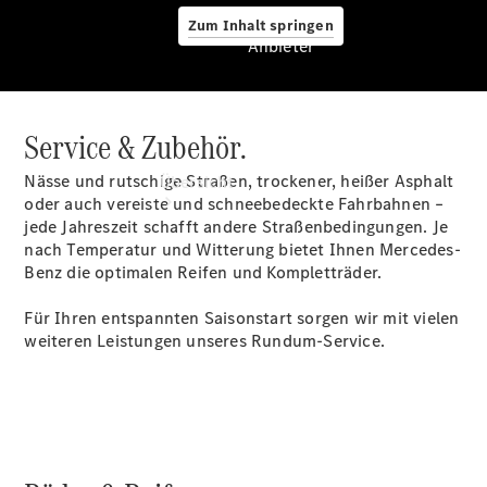
Zum Inhalt springen
Anbieter
Service & Zubehör.
Anbieter
Nässe und rutschige Straßen, trockener, heißer Asphalt
Übersicht
oder auch vereiste und schneebedeckte Fahrbahnen –
jede Jahreszeit schafft andere Straßenbedingungen. Je
nach Temperatur und Witterung bietet Ihnen Mercedes-
Benz die optimalen Reifen und Kompletträder.
Für Ihren entspannten Saisonstart sorgen wir mit vielen
weiteren Leistungen unseres Rundum-Service.
Startseite
Ansprechpartner
finden
Beratung
vereinbaren
Servicetermin