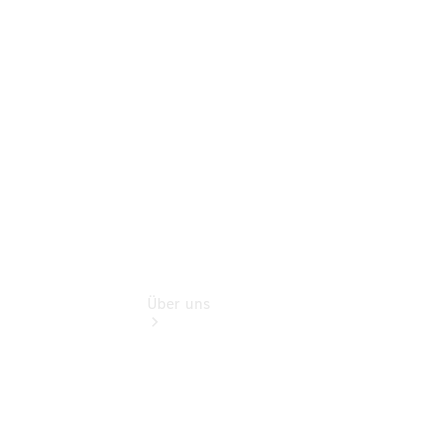
Finanzdienste
Digitale
Extras
Hauptuntersuchung:
Geprüft unterwegs.
Über uns