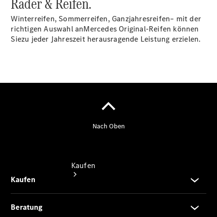
Räder & Reifen.
vereinbaren
Probefahrt
Winterreifen, Sommerreifen, Ganzjahresreifen– mit der
vereinbaren
richtigen Auswahl anMercedes Original-Reifen können
Konfigurator
Siezu jeder Jahreszeit herausragende Leistung erzielen.
Modellübersicht
Tel: +49
8035 908 0
Kaufen