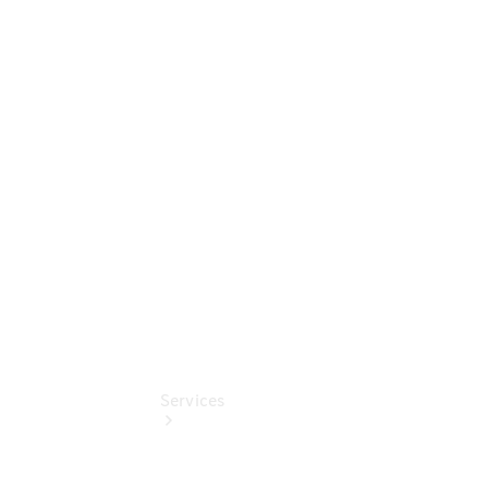
Sterne -
elektrisch
Mercedes-
Benz
Online
Store
Unsere
Gebrauchten
Services