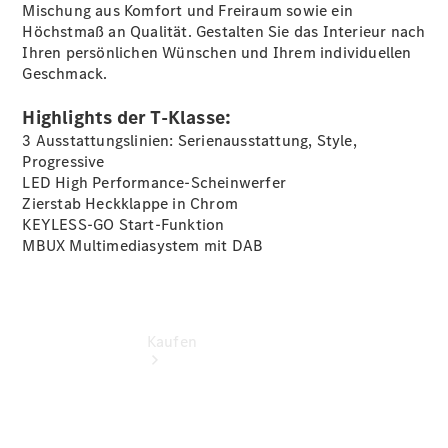
vereinbaren
Mischung aus Komfort und Freiraum sowie ein
Probefahrt
Höchstmaß an Qualität. Gestalten Sie das Interieur nach
vereinbaren
Ihren persönlichen Wünschen und Ihrem individuellen
Konfigurator
Geschmack.
Modellübersicht
Tel: +49
Highlights der T-Klasse:
8035 908 0
3 Ausstattungslinien: Serienausstattung, Style,
Progressive
LED High Performance-Scheinwerfer
Zierstab Heckklappe in Chrom
KEYLESS-GO Start-Funktion
MBUX Multimediasystem mit DAB
Kaufen