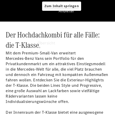
Zum Inhalt springen
Anbieter
Der Hochdachkombi für alle Fälle:
Anbieter
die T-Klasse.
Übersicht
Mit dem Premium-Small-Van erweitert
Mercedes‑Benz Vans sein Portfolio für den
Privatkundenmarkt um ein attraktives Einstiegsmodell
in die Mercedes-Welt für alle, die viel Platz brauchen
und dennoch ein Fahrzeug mit kompakten Außenmaßen
fahren wollen. Entdecken Sie die Exterieur-Highlights
Startseite
der T-Klasse. Die beiden Lines Style und Progressive,
Ansprechpartner
eine große Auswahl an Lackfarben sowie vielfältige
finden
Rädervarianten lassen keine
Beratung
Individualisierungswünsche offen.
vereinbaren
Servicetermin
Der Innenraum der T-Klasse bietet eine ausgewogene