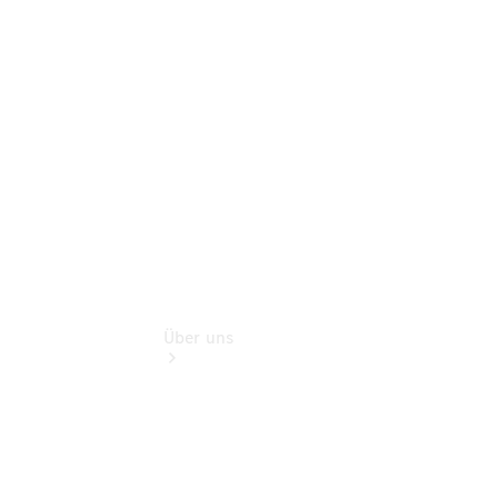
Finanzdienste
Digitale
Extras
Hauptuntersuchung:
Geprüft unterwegs.
Über uns