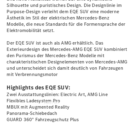
vereinbaren
Silhouette und puristisches Design. Die Designlinie im
Probefahrt
Purpose-Design verleiht dem EQE SUV eine moderne
vereinbaren
Ästhetik im Stil der elektrischen Mercedes-Benz
Konfigurator
Modelle, die neue Standards für die Formensprache der
Modellübersicht
Elektromobilität setzt.
Tel: +49
8035 908 0
Der EQE SUV ist auch als AMG erhältlich. Das
Exterieurdesign des Mercedes-AMG EQE SUV kombiniert
den Purismus der Mercedes-Benz Modelle mit
charakteristischen Designelementen von Mercedes-AMG
und unterscheidet sich damit deutlich von Fahrzeugen
mit Verbrennungsmotor
Highlights des EQE SUV:
Zwei Ausstattungslinien: Electric Art, AMG Line
Flexibles Ladesystem Pro
Kaufen
MBUX mit Augmented Reality
Panorama-Schiebedach
GUARD 360° Fahrzeugschutz Plus