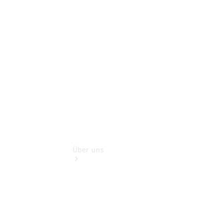
Finanzdienste
Digitale
Extras
Hauptuntersuchung:
Geprüft unterwegs.
Über uns