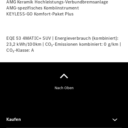
Finanzierung
AMG Keramik
Hochleistungs-Verbundbremsanlage
Gewerbekunden
AMG-spezifisches Kombiinstrument
Kurzfristig
KEYLESS-GO Komfort-Paket
Plus
verfügbare
Angebote
V-Klasse
V-Klasse
EQE 53 4MATIC+ SUV | Energieverbrauch (kombiniert):
Marco Polo
23,2 kWh/100km | CO₂-Emissionen kombiniert: 0 g/km |
Limousinen
CO₂-Klasse:
A
Der
elektrische
CLA mit EQ-
Technologie
Der neue
CLA
EQE