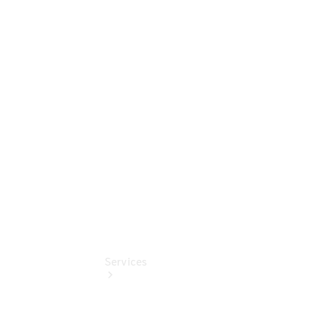
Sterne -
elektrisch
Mercedes-
Benz
Online
Store
Unsere
Gebrauchten
Services