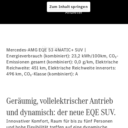
Zum Inhalt springen
Anbieter
Anbieter
Übersicht
Mercedes-AMG EQE 53 4MATIC+ SUV |
Energieverbrauch (kombiniert):
23,2 kWh/100km
, CO₂-
Emissionen gesamt (kombiniert):
0,0 g/km
, Elektrische
Reichweite:
451 km
, Elektrische Reichweite innerorts:
496 km
, CO₂-Klasse (kombiniert): A
Startseite
Geräumig, vollelektrischer Antrieb
Ansprechpartner
finden
und dynamisch: der neue EQE SUV.
Beratung
vereinbaren
Innovativer Komfort, Raum für bis zu fünf Personen
Servicetermin
und hohe Flexibilität treffen auf eine dynamische