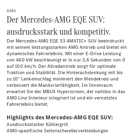
AMG
Der Mercedes-AMG EQE SUV:
Übersicht
140 Jahre
ausdrucksstark und kompetitiv.
Innovation
Mercedes-
Der Mercedes-AMG EQE 53 4MATIC+ SUV beeindruckt
Benz
mit seinem leistungsstarken AMG Antrieb und bietet ein
Store
dynamisches Fahrerlebnis. Mit einer E-Drive Leistung
Neuwagenangebote
von 460 kW beschleunigt er in nur 3,6 Sekunden von 0
auf 100 km/h. Der Allradantrieb sorgt für optimale
Traktion und Stabilität. Die Hinterachslenkung mit bis
zu 10° Lenkeinschlag minimiert den Wendekreis und
verbessert die Manövrierfähigkeit. Im Innenraum
erwartet Sie der MBUX Hyperscreen, der nahtlos in das
AMG Line Interieur integriert ist und ein vernetztes
Leasing
Fahrerlebnis bietet.
Privatkunden
Leasing
Highlights des Mercedes-AMG EQE SUV:
Gewerbekunden
Finanzierung
Ausdrucksstarker Kühlergrill
Privatkunden
AMG-spezifische Seitenschwellerverkleidungen