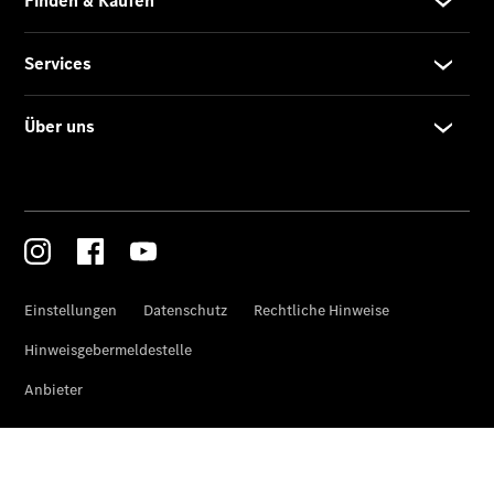
Finanzierung
Gewerbekunden
Kurzfristig
verfügbare
Angebote
V-Klasse
V-Klasse
Marco Polo
Limousinen
Der
elektrische
CLA mit EQ-
Technologie
Der neue
CLA
EQE