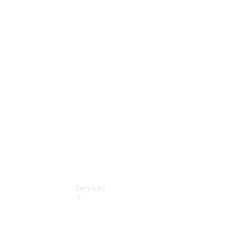
Sterne -
elektrisch
Mercedes-
Benz
Online
Store
Unsere
Gebrauchten
Services