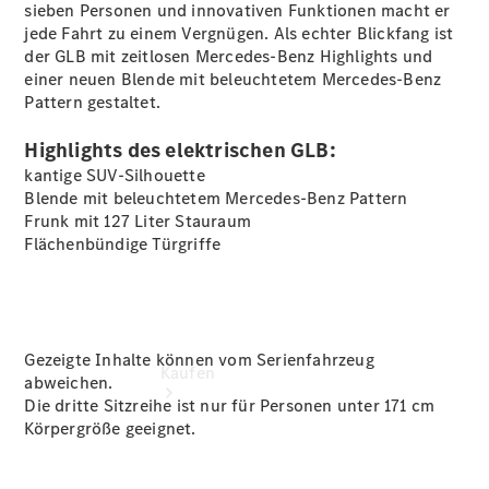
vereinbaren
sieben Personen und innovativen Funktionen macht er
Probefahrt
jede Fahrt zu einem Vergnügen. Als echter Blickfang ist
vereinbaren
der GLB mit zeitlosen Mercedes-Benz Highlights und
Konfigurator
einer neuen Blende mit beleuchtetem Mercedes-Benz
Modellübersicht
Pattern gestaltet.
Tel: +49
8035 908 0
Highlights des elektrischen GLB:
kantige SUV-Silhouette
Blende mit beleuchtetem Mercedes-Benz Pattern
Frunk mit 127 Liter Stauraum
Flächenbündige Türgriffe
Gezeigte Inhalte können vom Serienfahrzeug
Kaufen
abweichen.
Die dritte Sitzreihe ist nur für Personen unter 171 cm
Körpergröße geeignet.