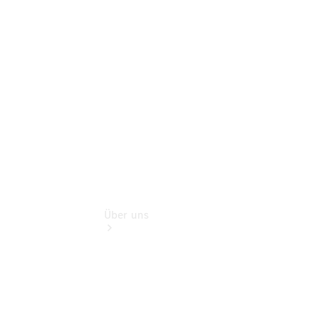
Finanzdienste
Digitale
Extras
Hauptuntersuchung:
Geprüft unterwegs.
Über uns