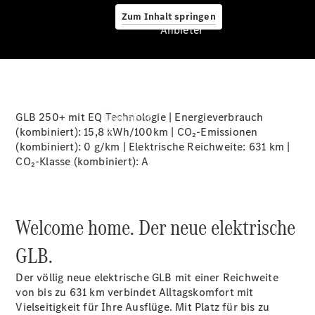
Zum Inhalt springen
Anbieter
Anbieter
GLB 250+ mit EQ Technologie | Energieverbrauch
Übersicht
(kombiniert): 15,8 kWh/100km | CO₂-Emissionen
(kombiniert): 0 g/km | Elektrische Reichweite: 631 km |
CO₂-Klasse (kombiniert):
A
Welcome home. Der neue elektrische
Startseite
Ansprechpartner
GLB.
finden
Beratung
Der völlig neue elektrische GLB mit einer Reichweite
vereinbaren
von bis zu 631
km
verbindet Alltagskomfort mit
Servicetermin
Vielseitigkeit für Ihre Ausflüge. Mit Platz für bis zu