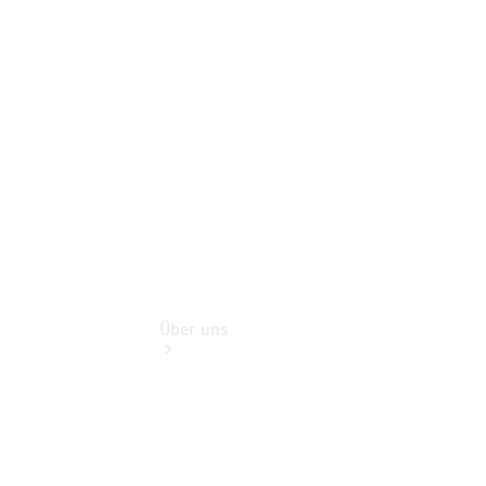
Finanzdienste
Digitale
Extras
Hauptuntersuchung:
Geprüft unterwegs.
Über uns