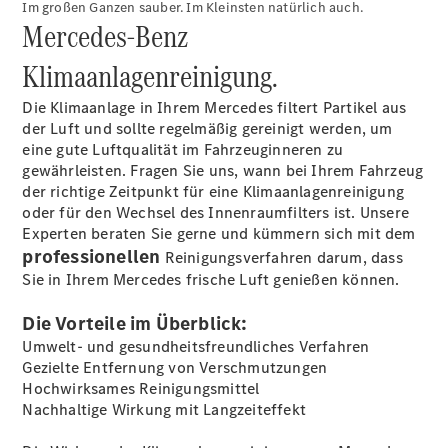
Finanzierung
Im großen Ganzen sauber. Im Kleinsten natürlich auch.
Gewerbekunden
Mercedes‑Benz
Kurzfristig
Klimaanlagenreinigung.
verfügbare
Angebote
Die Klimaanlage in Ihrem Mercedes filtert Partikel aus
V-Klasse
der Luft und sollte regelmäßig gereinigt werden, um
V-Klasse
eine gute Luftqualität im Fahrzeuginneren zu
Marco Polo
gewährleisten. Fragen Sie uns, wann bei Ihrem Fahrzeug
Limousinen
der richtige Zeitpunkt für eine Klimaanlagenreinigung
oder für den Wechsel des Innenraumfilters ist. Unsere
Experten beraten Sie gerne und kümmern sich mit dem
professionellen
Reinigungsverfahren darum, dass
Sie in Ihrem Mercedes frische Luft genießen können.
Der
Die Vorteile im Überblick:
elektrische
Umwelt- und gesundheitsfreundliches Verfahren
CLA mit EQ-
Gezielte Entfernung von Verschmutzungen
Technologie
Hochwirksames Reinigungsmittel
Der neue
Nachhaltige Wirkung mit Langzeiteffekt
CLA
EQE