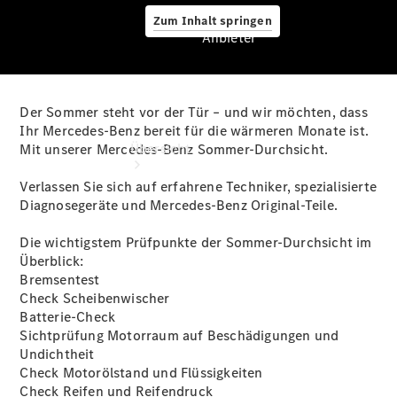
Zum Inhalt springen
Anbieter
Der Sommer steht vor der Tür – und wir möchten, dass
Anbieter
Ihr Mercedes-Benz bereit für die wärmeren Monate ist.
Übersicht
Mit unserer Mercedes-Benz Sommer-Durchsicht.
Verlassen Sie sich auf erfahrene Techniker, spezialisierte
Diagnosegeräte und Mercedes-Benz Original-Teile.
Die wichtigstem Prüfpunkte der Sommer-Durchsicht im
Überblick:
Bremsentest
Startseite
Check Scheibenwischer
Ansprechpartner
Batterie-Check
finden
Sichtprüfung Motorraum auf Beschädigungen und
Beratung
Undichtheit
vereinbaren
Check Motorölstand und Flüssigkeiten
Servicetermin
Check Reifen und Reifendruck