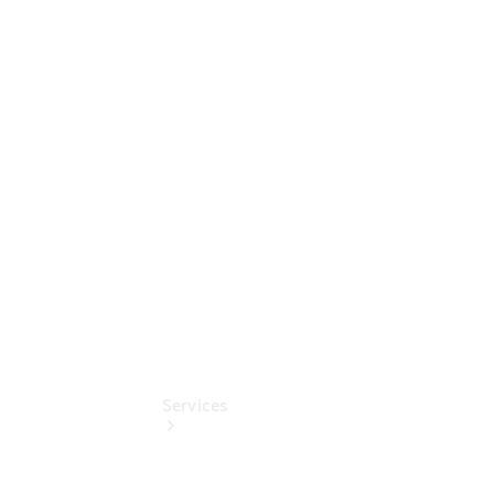
Sterne -
elektrisch
Mercedes-
Benz
Online
Store
Unsere
Gebrauchten
Services