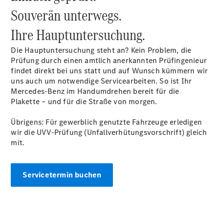
Souverän unterwegs.
Übersicht
Ihre
Hauptuntersuchung.
140 Jahre
Innovation
Die Hauptuntersuchung steht an? Kein Problem, die
Mercedes-
Prüfung durch einen amtlich anerkannten Prüfingenieur
Benz
findet direkt bei uns statt und auf Wunsch kümmern wir
Store
uns auch um notwendige Servicearbeiten. So ist Ihr
Neuwagenangebote
Mercedes-Benz im Handumdrehen bereit für die
Plakette – und für die Straße von morgen.
Übrigens: Für gewerblich genutzte Fahrzeuge erledigen
wir die UVV-Prüfung (Unfallverhütungsvorschrift) gleich
mit.
Leasing
Privatkunden
Servicetermin buchen
Leasing
Gewerbekunden
Finanzierung
Privatkunden