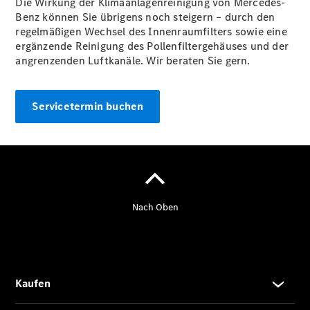
Die Wirkung der Klimaanlagenreinigung von Mercedes-
Limousine -
Benz können Sie übrigens noch steigern – durch den
elektrisch
regelmäßigen Wechsel des Innenraumfilters sowie eine
EQS
ergänzende Reinigung des Pollenfiltergehäuses und der
Limousine -
angrenzenden Luftkanäle. Wir beraten Sie gern.
elektrisch
C-Klasse
Limousine
Servicetermin buchen
C-Klasse
Limousine -
elektrisch
E-Klasse
Limousine
S-Klasse
Limousine
S-Klasse
Lang
Mercedes-
Maybach S-
Klasse
SUVs