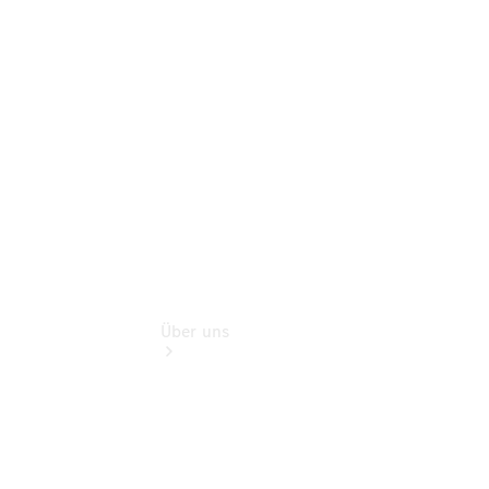
Finanzdienste
Digitale
Extras
Hauptuntersuchung:
Geprüft unterwegs.
Über uns