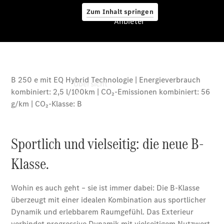
Zum Inhalt springen
Anbieter
Anbieter
Übersicht
Startseite
Ansprechpartner
finden
Beratung
vereinbaren
Servicetermin