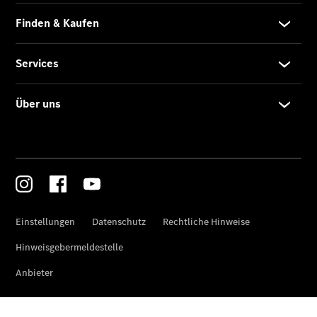
Limousine -
elektrisch
EQS
Limousine -
elektrisch
C-Klasse
Limousine
C-Klasse
Limousine -
elektrisch
E-Klasse
Limousine
S-Klasse
Limousine
S-Klasse
Lang
Mercedes-
Maybach S-
Klasse
SUVs