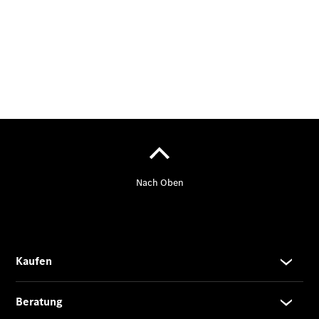
Finanzierung
Gewerbekunden
Kurzfristig
verfügbare
Angebote
V-Klasse
V-Klasse
Marco Polo
Limousinen
Der
elektrische
CLA mit EQ-
Technologie
Der neue
CLA
EQE