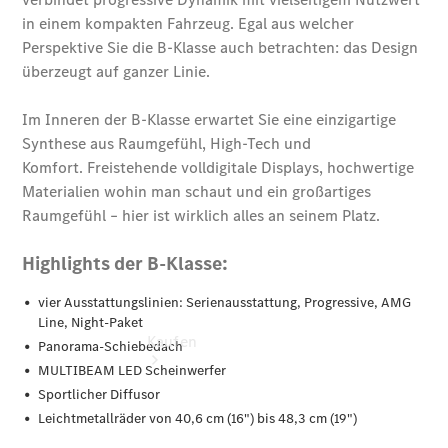
vereinbaren
Probefahrt
vereinbaren
Konfigurator
Modellübersicht
Tel: +49
8035 908 0
Kaufen