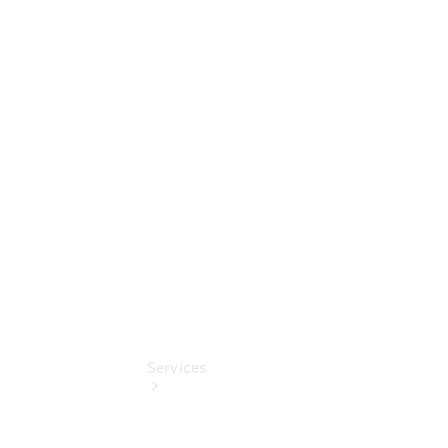
Sterne -
elektrisch
Mercedes-
Benz
Online
Store
Unsere
Gebrauchten
Services