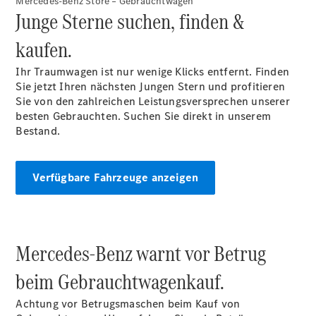
Mercedes-Benz Store – Gebrauchtwagen
Finanzierung
Junge Sterne suchen, finden &
Gewerbekunden
Kurzfristig
kaufen.
verfügbare
Angebote
Ihr Traumwagen ist nur wenige Klicks entfernt. Finden
V-Klasse
Sie jetzt Ihren nächsten Jungen Stern und profitieren
V-Klasse
Sie von den zahlreichen Leistungsversprechen unserer
Marco Polo
besten Gebrauchten. Suchen Sie direkt in unserem
Limousinen
Bestand.
Verfügbare Fahrzeuge anzeigen
Der
elektrische
Mercedes-Benz warnt vor Betrug
CLA mit EQ-
Technologie
beim Gebrauchtwagenkauf.
Der neue
CLA
Achtung vor Betrugsmaschen beim Kauf von
EQE