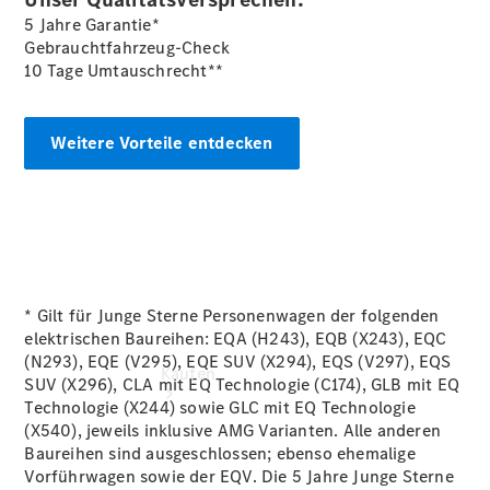
vereinbaren
5 Jahre Garantie*
Probefahrt
Gebrauchtfahrzeug-Check
vereinbaren
10 Tage Umtauschrecht**
Konfigurator
Modellübersicht
Tel: +49
Weitere Vorteile entdecken
8035 908 0
* Gilt für Junge Sterne Personenwagen der folgenden
elektrischen Baureihen: EQA (H243), EQB (X243), EQC
(N293), EQE (V295), EQE SUV (X294), EQS (V297), EQS
Kaufen
SUV (X296), CLA mit EQ Technologie (C174), GLB mit EQ
Technologie (X244) sowie GLC mit EQ Technologie
(X540), jeweils inklusive AMG Varianten. Alle anderen
Baureihen sind ausgeschlossen; ebenso ehemalige
Vorführwagen sowie der EQV. Die 5 Jahre Junge Sterne