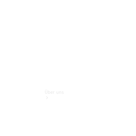
Finanzdienste
Digitale
Extras
Hauptuntersuchung:
Geprüft unterwegs.
Über uns