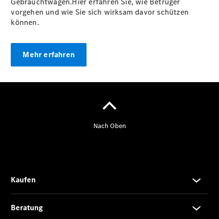
Gebrauchtwagen.Hier erfahren Sie, wie Betrüger
Limousine -
vorgehen und wie Sie sich wirksam davor schützen
elektrisch
können.
EQS
Limousine -
elektrisch
Mehr erfahren
C-Klasse
Limousine
C-Klasse
Limousine -
elektrisch
E-Klasse
Limousine
S-Klasse
Limousine
S-Klasse
Lang
Mercedes-
Maybach S-
Klasse
SUVs