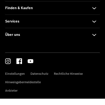
Der neue
GLA
Der neue
elektrische
GLA
EQA –
elektrisch
EQE SUV –
elektrisch
EQS SUV –
elektrisch
G-Klasse –
elektrisch
Mercedes-
Maybach
EQS SUV –
elektrisch