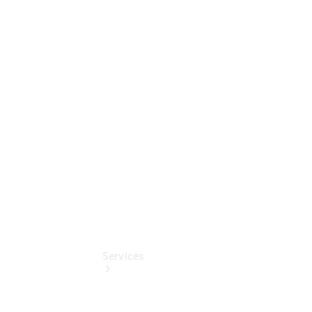
Sterne -
elektrisch
Mercedes-
Benz
Online
Store
Unsere
Gebrauchten
Services