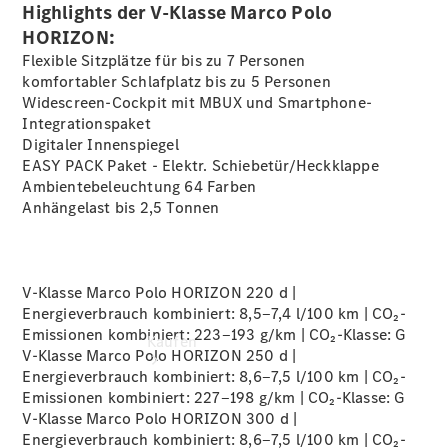
vereinbaren
Highlights der V-Klasse Marco Polo
Probefahrt
HORIZON:
vereinbaren
Flexible Sitzplätze für bis zu 7 Personen
Konfigurator
komfortabler Schlafplatz bis zu 5 Personen
Modellübersicht
Widescreen-Cockpit mit MBUX und
Smartphone-
Tel: +49
Integrationspaket
8035 908 0
Digitaler
Innenspiegel
EASY PACK Paket - Elektr.
Schiebetür/Heckklappe
Ambientebeleuchtung 64
Farben
Anhängelast bis 2,5
Tonnen
V-Klasse Marco Polo HORIZON 220 d |
Energieverbrauch kombiniert: 8,5‒7,4 l/100 km | CO₂-
Emissionen kombiniert: 223‒193 g/km | CO₂-Klasse:
G
Kaufen
V-Klasse Marco Polo HORIZON 250 d |
Energieverbrauch kombiniert: 8,6‒7,5 l/100 km | CO₂-
Emissionen kombiniert: 227‒198 g/km | CO₂-Klasse:
G
V-Klasse Marco Polo HORIZON 300 d |
Energieverbrauch kombiniert: 8,6‒7,5 l/100 km | CO₂-