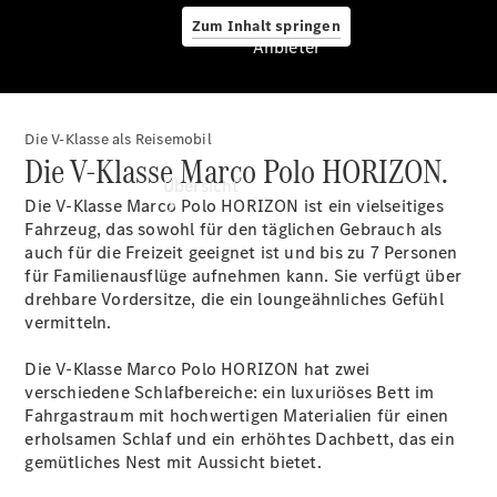
Zum Inhalt springen
Anbieter
Die V-Klasse als Reisemobil
Anbieter
Die V-Klasse Marco Polo HORIZON.
Übersicht
Die V-Klasse Marco Polo HORIZON ist ein vielseitiges
Fahrzeug, das sowohl für den täglichen Gebrauch als
auch für die Freizeit geeignet ist und bis zu 7 Personen
für Familienausflüge aufnehmen kann. Sie verfügt über
drehbare Vordersitze, die ein loungeähnliches Gefühl
vermitteln.
Startseite
Die V-Klasse Marco Polo HORIZON hat zwei
Ansprechpartner
verschiedene Schlafbereiche: ein luxuriöses Bett im
finden
Fahrgastraum mit hochwertigen Materialien für einen
Beratung
erholsamen Schlaf und ein erhöhtes Dachbett, das ein
vereinbaren
gemütliches Nest mit Aussicht bietet.
Servicetermin