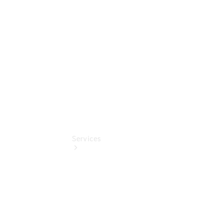
Online
Store
Unsere
Gebrauchten
Services
Übersicht