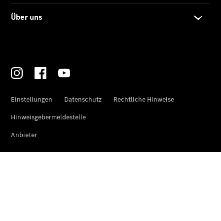
Finanzierung
Gewerbekunden
Kurzfristig
verfügbare
Angebote
V-Klasse
V-Klasse
Marco Polo
Limousinen
Der
elektrische
CLA mit EQ-
Technologie
Der neue
CLA
EQE