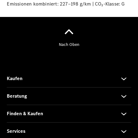
Emissionen kombiniert: 227‒198 g/km | CO₂-Klasse:
G
Übersicht
140 Jahre
Innovation
Mercedes-
Benz
Store
Neuwagenangebote
Leasing
Privatkunden
Leasing
Gewerbekunden
Finanzierung
Privatkunden