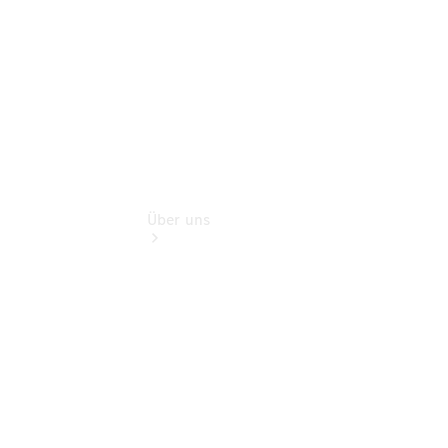
Geprüft unterwegs.
Über uns
Übersicht
Kontakt